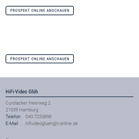
PROSPEKT ONLINE ANSCHAUEN
PROSPEKT ONLINE ANSCHAUEN
HiFi-Video Glüh
Curslacker Heerweg 2
21039
Hamburg
Telefon
040 7233898
E-Mail
hifivideoglueh@t-online.de