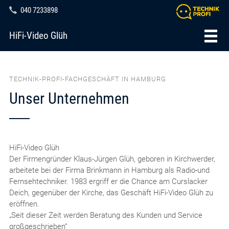
040 7233898
HiFi-Video Glüh
TECHNIK-PROFI-FACHGESCHÄFT IN HAMBURG
Unser Unternehmen
HiFi-Video Glüh
Der Firmengründer Klaus-Jürgen Glüh, geboren in Kirchwerder,
arbeitete bei der Firma Brinkmann in Hamburg als Radio-und
Fernsehtechniker. 1983 ergriff er die Chance am Curslacker
Deich, gegenüber der Kirche, das Geschäft HiFi-Video Glüh zu
eröffnen.
„Seit dieser Zeit werden Beratung des Kunden und Service
großgeschrieben“