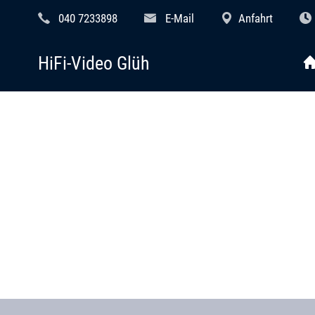
040 7233898
E-Mail
Anfahrt
HiFi-Video Glüh