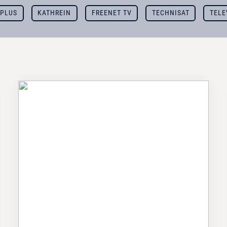
 PLUS
KATHREIN
FREENET TV
TECHNISAT
TELE